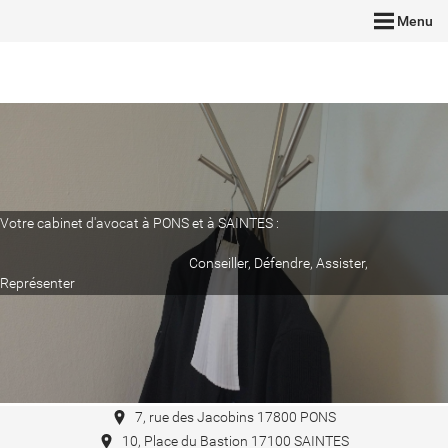
Menu
Votre cabinet d'avocat à PONS et à SAINTES :
Conseiller, Défendre, Assister,
Représenter
7, rue des Jacobins 17800 PONS
10, Place du Bastion 17100 SAINTES