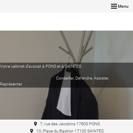
Menu
Votre cabinet d'avocat à PONS et à SAINTES :
Conseiller, Défendre, Assister,
Représenter
7, rue des Jacobins 17800 PONS
10, Place du Bastion 17100 SAINTES