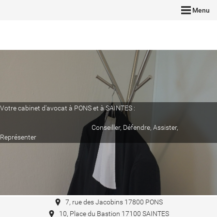
Menu
Votre cabinet d'avocat à PONS et à SAINTES :
Conseiller, Défendre, Assister,
Représenter
7, rue des Jacobins 17800 PONS
10, Place du Bastion 17100 SAINTES