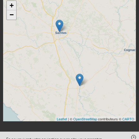
+
−
Leaflet
| ©
OpenStreetMap
contributeurs ©
CARTO
x