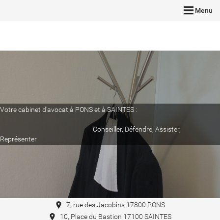
Menu
Votre cabinet d'avocat à PONS et à SAINTES :
Conseiller, Défendre, Assister,
Représenter
7, rue des Jacobins 17800 PONS
10, Place du Bastion 17100 SAINTES