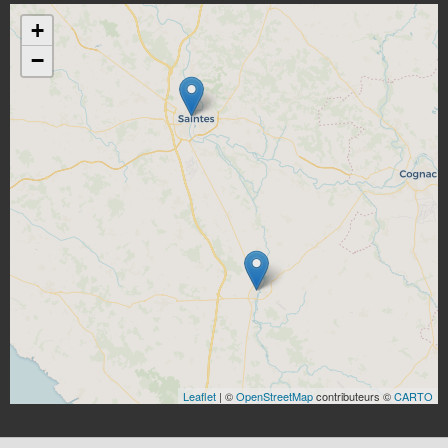
+
−
Leaflet
| ©
OpenStreetMap
contributeurs ©
CARTO