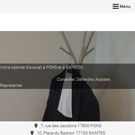
Menu
Votre cabinet d'avocat à PONS et à SAINTES :
Conseiller, Défendre, Assister,
Représenter
7, rue des Jacobins 17800 PONS
10, Place du Bastion 17100 SAINTES