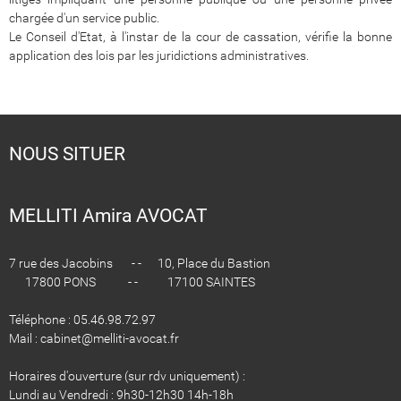
chargée d'un service public.
Le Conseil d'Etat, à l'instar de la cour de cassation, vérifie la bonne
application des lois par les juridictions administratives.
NOUS SITUER
MELLITI Amira AVOCAT
7 rue des Jacobins - - 10, Place du Bastion
17800 PONS - - 17100 SAINTES
Téléphone : 05.46.98.72.97
Mail : cabinet@melliti-avocat.fr
Horaires d'ouverture (sur rdv uniquement) :
Lundi au Vendredi : 9h30-12h30 14h-18h